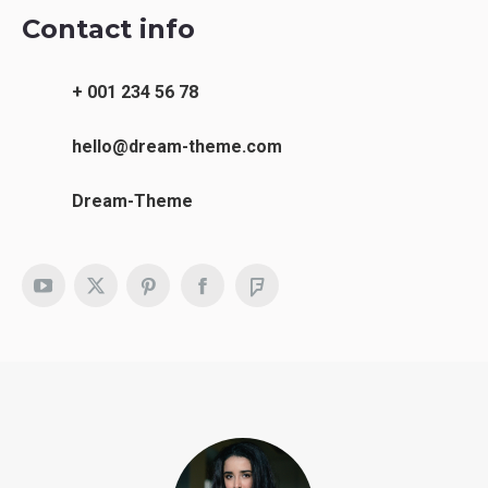
Contact info
+ 001 234 56 78
hello@dream-theme.com
Dream-Theme
YouTube
X
Pinterest
Facebook
Foursquare